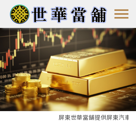
●
●
●
●
屏東世華當舖提供屏東汽車借